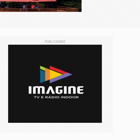
imentos cirúrgicos gratuitos
PUBLICIDADE