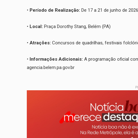
• ​
Período de Realização:
De 17 a 21 de junho de 202
• ​
Local:
Praça Dorothy Stang, Belém (PA)
• ​
Atrações:
Concursos de quadrilhas, festivais folclór
• ​
Informações Adicionais:
A programação oficial comp
agencia.belem.pa.gov.br
P