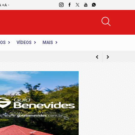
A +
A -
DOS
VÍDEOS
MAIS
ico do Simineral consolida-se como o