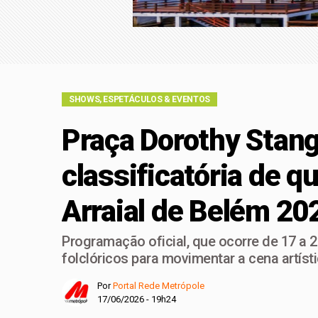
maior evento do seto
Clínica Acadêmica d
AVISO LEGAL: CONC
SHOWS, ESPETÁCULOS & EVENTOS
Praça Dorothy Stang
classificatória de q
Arraial de Belém 20
Programação oficial, que ocorre de 17 a 2
folclóricos para movimentar a cena artísti
Por
Portal Rede Metrópole
17/06/2026 - 19h24