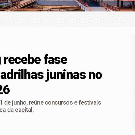
r mineral na região
a Afya Bragança abre vagas para consultas e pequenos proced
ESSÃO DE LICENÇA AMBIENTAL
 recebe fase
uadrilhas juninas no
26
1 de junho, reúne concursos e festivais
ca da capital.