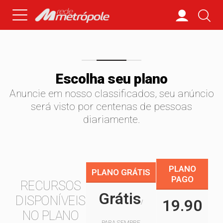
Escolha seu plano
Anuncie em nosso classificados, seu anúncio
será visto por centenas de pessoas
diariamente.
PLANO
PLANO GRÁTIS
PAGO
RECURSOS
Grátis
DISPONÍVEIS
19.90
/
NO PLANO