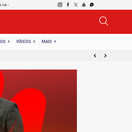
A +
A -
DOS
VÍDEOS
MAIS
com caricaturas ao vivo