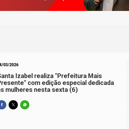
ça superam depósitos em R$ 7,15 bilhões em julho
-Sena; prêmio acumula para R$ 165 milhões
4/03/2026
anta Izabel realiza "Prefeitura Mais
Presente" com edição especial dedicada
às mulheres nesta sexta (6)