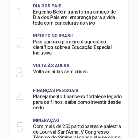
DIA DOS PAIS
1
Engenho Belém transforma almoço de
Dia dos Pais em lembrança para a vida
toda com caricaturas ao vivo
INÉDITO NO BRASIL
2
País ganha o primeiro diagnóstico
científico sobre a Educação Especial
Inclusiva
VOLTA ÀS AULAS
3
Volta às aulas sem crises
FINANÇAS PESSOAIS
4
Planejamento financeiro fortalece legado
para os filhos: saiba como investir desde
cedo
MINERAÇÃO
5
Com mais de 250 participantes e palestra
de Lourival Sant'Anna, V Congresso
Técnico do Simineral consolida-se como