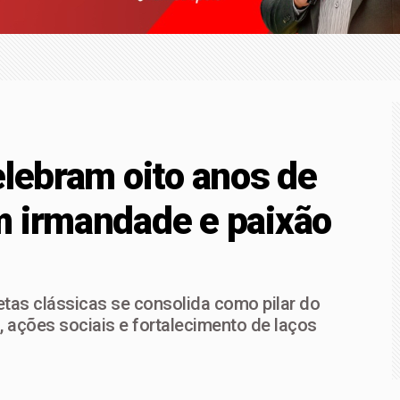
iro fortalece legado para os filhos: saiba como investir desde
icipantes e palestra de Lourival Sant'Anna, V Congresso Técn
r mineral na região
a Afya Bragança abre vagas para consultas e pequenos proced
elebram oito anos de
m irmandade e paixão
tas clássicas se consolida como pilar do
, ações sociais e fortalecimento de laços