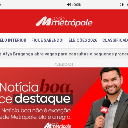
O
LOGIN
ELO INTERIOR
FIQUE SABENDO!
ELEIÇÕES 2026
CLASSIFICA
ESSÃO DE LICENÇA AMBIENTAL
ículos cresceram 10% em julho
PUBLICIDADE
a brasileira cai 1,8% de maio para junho
para desarticular ataques a Brasília
pela neutralidade na eleição presidencial
o diagnóstico científico sobre a Educação Especial Inclusiva
rises: especialistas explicam como organizar a rotina escolar 