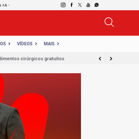
A +
A -
DOS
VÍDEOS
MAIS
e terapêutica de crianças