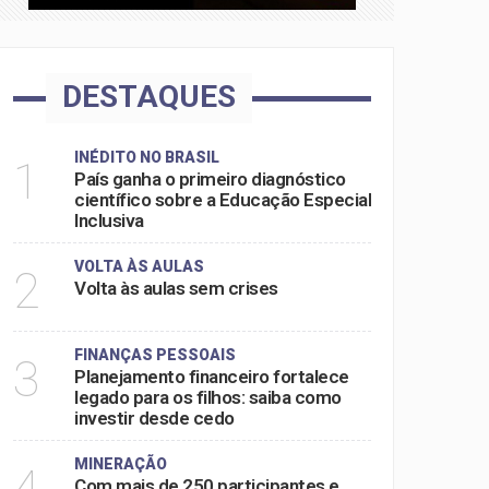
DESTAQUES
INÉDITO NO BRASIL
1
País ganha o primeiro diagnóstico
científico sobre a Educação Especial
Inclusiva
VOLTA ÀS AULAS
2
Volta às aulas sem crises
FINANÇAS PESSOAIS
3
Planejamento financeiro fortalece
legado para os filhos: saiba como
investir desde cedo
MINERAÇÃO
4
Com mais de 250 participantes e