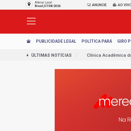
Alterar Local
ANUNCIE
AO VIV
Brasil,07/08/2026
PUBLICIDADE LEGAL
POLÍTICA PARÁ
GIRO P
AVISO LEGAL: CONC
ÚLTIMAS NOTÍCIAS
Emplacamentos de ve
Produção da indústri
MJ detalha operação 
União Brasil decide 
País ganha o primeir
Volta às aulas sem c
neurodivergentes