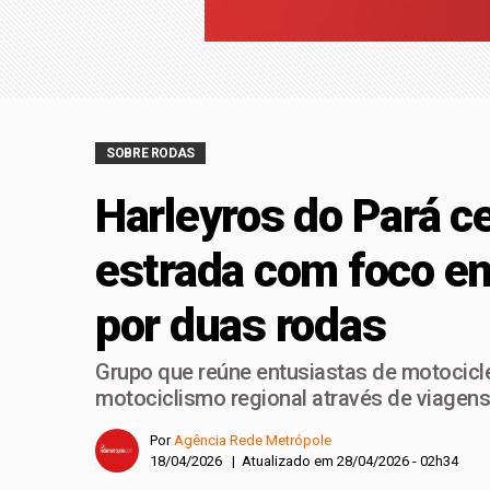
Planejamento finance
Com mais de 250 part
maior evento do seto
Clínica Acadêmica d
SOBRE RODAS
Harleyros do Pará c
estrada com foco e
por duas rodas
Grupo que reúne entusiastas de motocicle
motociclismo regional através de viagens
Por
Agência Rede Metrópole
18/04/2026 | Atualizado em 28/04/2026 - 02h34