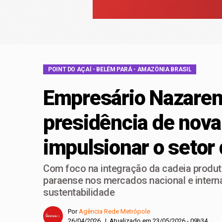
Retiradas da poupan
Ninguém acerta Mega
POINT DO AÇAÍ - BELÉM PARÁ - AMAZÔNIA BRASIL
Empresário Nazare
presidência de nova
impulsionar o setor
Com foco na integração da cadeia produti
paraense nos mercados nacional e intern
sustentabilidade
Por
Agência Rede Metrópole
26/04/2026 | Atualizado em 23/05/2026 - 09h34