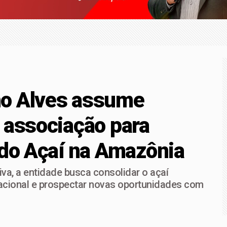
ça superam depósitos em R$ 7,15 bilhões em julho
-Sena; prêmio acumula para R$ 165 milhões
no Alves assume
 associação para
 do Açaí na Amazônia
va, a entidade busca consolidar o açaí
acional e prospectar novas oportunidades com