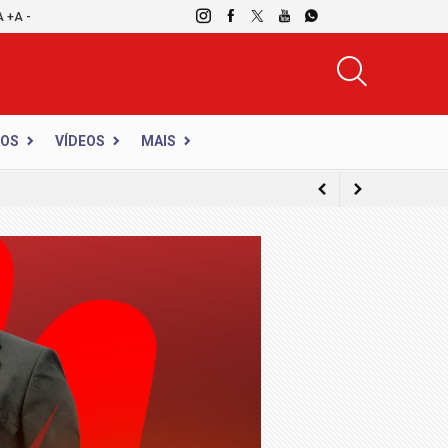
A +
A -
DOS
VÍDEOS
MAIS
com caricaturas ao vivo