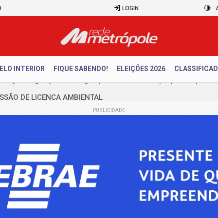
O
LOGIN
ELO INTERIOR
FIQUE SABENDO!
ELEIÇÕES 2026
CLASSIFICA
ESSÃO DE LICENÇA AMBIENTAL
ículos cresceram 10% em julho
PUBLICIDADE
a brasileira cai 1,8% de maio para junho
para desarticular ataques a Brasília
pela neutralidade na eleição presidencial
erá neutro na corrida presidencial
itos de planejar atentados no período eleitoral
iro fortalece legado para os filhos: saiba como investir desde