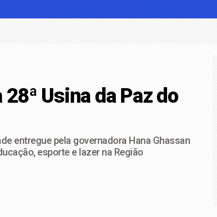
icipantes e palestra de Lourival Sant'Anna, V Congresso Técn
r mineral na região
a Afya Bragança abre vagas para consultas e pequenos proced
a 28ª Usina da Paz do
ade entregue pela governadora Hana Ghassan
ucação, esporte e lazer na Região