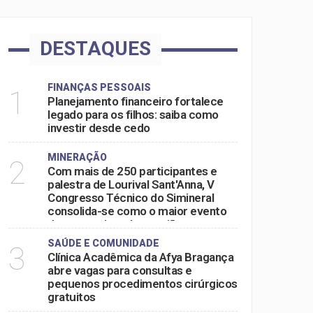
DESTAQUES
FINANÇAS PESSOAIS
1
Planejamento financeiro fortalece
legado para os filhos: saiba como
investir desde cedo
MINERAÇÃO
2
Com mais de 250 participantes e
palestra de Lourival Sant'Anna, V
Congresso Técnico do Simineral
consolida-se como o maior evento
do setor mineral na região
SAÚDE E COMUNIDADE
3
Clínica Acadêmica da Afya Bragança
abre vagas para consultas e
pequenos procedimentos cirúrgicos
gratuitos