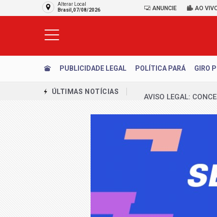
Alterar Local
ANUNCIE
AO VIV
Brasil,07/08/2026
PUBLICIDADE LEGAL
POLÍTICA PARÁ
GIRO P
AVISO LEGAL: CONC
ÚLTIMAS NOTÍCIAS
Emplacamentos de ve
Produção da indústri
MJ detalha operação 
União Brasil decide 
Republicanos se mant
PCDF investiga suspe
Planejamento finance