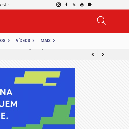
A +
A -
DOS
VÍDEOS
MAIS
 cedo