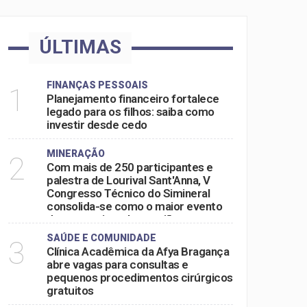
ÚLTIMAS
FINANÇAS PESSOAIS
1
Planejamento financeiro fortalece
legado para os filhos: saiba como
investir desde cedo
MINERAÇÃO
2
Com mais de 250 participantes e
palestra de Lourival Sant'Anna, V
Congresso Técnico do Simineral
consolida-se como o maior evento
do setor mineral na região
SAÚDE E COMUNIDADE
3
Clínica Acadêmica da Afya Bragança
abre vagas para consultas e
pequenos procedimentos cirúrgicos
gratuitos