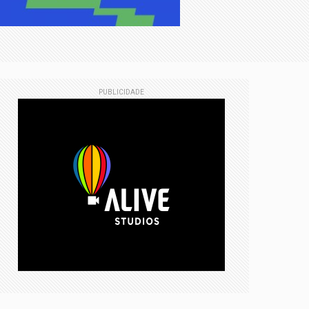
ico do Simineral consolida-se como o
imentos cirúrgicos gratuitos
PUBLICIDADE