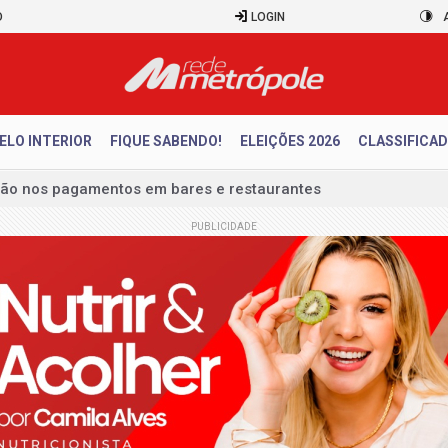
O
LOGIN
ELO INTERIOR
FIQUE SABENDO!
ELEIÇÕES 2026
CLASSIFICA
ação nos pagamentos em bares e restaurantes
líquido de R$ 52,4 bi no segundo trimestre
PUBLICIDADE
 julho tem superávit de US$ 7 bilhões
em outubro terão recorde de áreas em disputa
 perderam R$ 62,5 bilhões para bets em 2025
com a nova Lei do Frete
das famílias sobe para 82%, mas inadimplência cai
forma almoço de Dia dos Pais em lembrança para a vida toda 