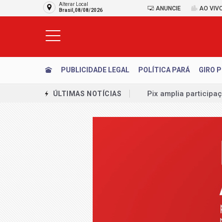
Alterar Local
ANUNCIE
AO VIV
Brasil,08/08/2026
PUBLICIDADE LEGAL
POLÍTICA PARÁ
GIRO P
Pix amplia particip
ÚLTIMAS NOTÍCIAS
Petrobras tem lucro 
Balança comercial de
Leilões de petróleo 
Famílias brasileiras
Entenda o que muda 
CNC: endividamento 
Engenho Belém trans