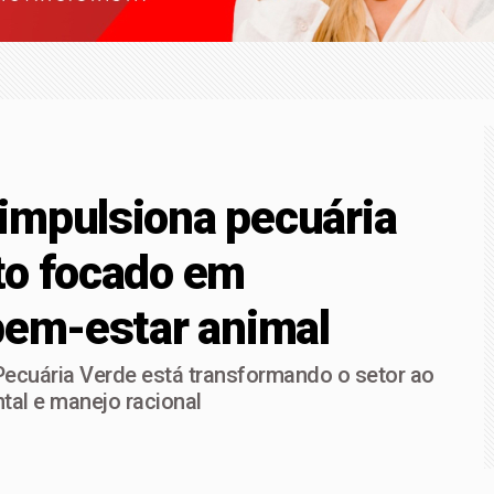
ça superam depósitos em R$ 7,15 bilhões em julho
-Sena; prêmio acumula para R$ 165 milhões
impulsiona pecuária
to focado em
bem-estar animal
ecuária Verde está transformando o setor ao
tal e manejo racional