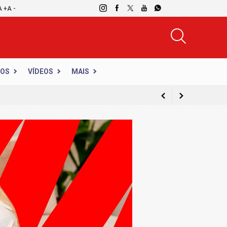
A +
A -
DOS
VÍDEOS
MAIS
com caricaturas ao vivo