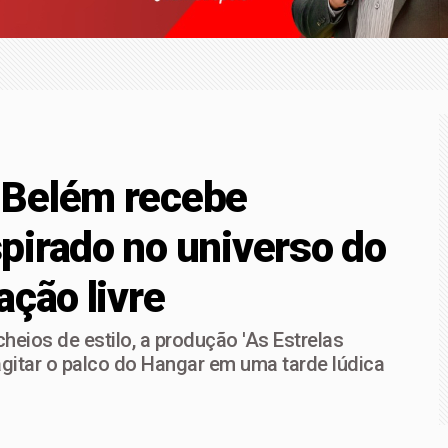
forma almoço de Dia dos Pais em lembrança para a vida toda 
ça superam depósitos em R$ 7,15 bilhões em julho
 Belém recebe
pirado no universo do
ação livre
eios de estilo, a produção 'As Estrelas
gitar o palco do Hangar em uma tarde lúdica