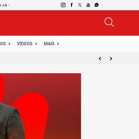
A +
A -
DOS
VÍDEOS
MAIS
nte para crianças autistas