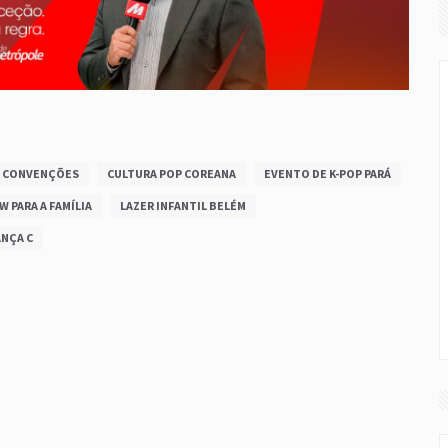
 CONVENÇÕES
CULTURA POP COREANA
EVENTO DE K-POP PARÁ
 PARA A FAMÍLIA
LAZER INFANTIL BELÉM
NÇA C