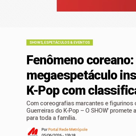
Engenho Belém trans
Retiradas da poupan
SHOWS, ESPETÁCULOS & EVENTOS
Fenômeno coreano:
megaespetáculo ins
K-Pop com classific
Com coreografias marcantes e figurinos ch
Guerreiras do K-Pop – O SHOW' promete a
para toda a família.
Por
Portal Rede Metrópole
05/06/2026 - 13h18