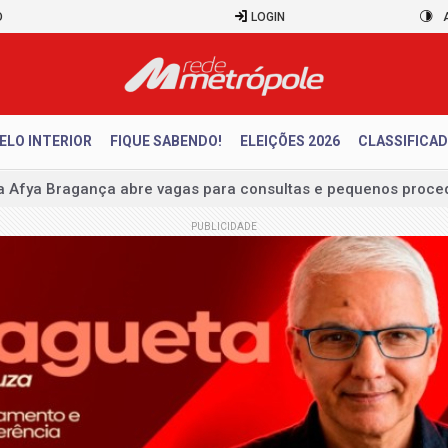
O
LOGIN
ELO INTERIOR
FIQUE SABENDO!
ELEIÇÕES 2026
CLASSIFICA
a Afya Bragança abre vagas para consultas e pequenos proced
ESSÃO DE LICENÇA AMBIENTAL
PUBLICIDADE
ículos cresceram 10% em julho
a brasileira cai 1,8% de maio para junho
para desarticular ataques a Brasília
pela neutralidade na eleição presidencial
erá neutro na corrida presidencial
itos de planejar atentados no período eleitoral