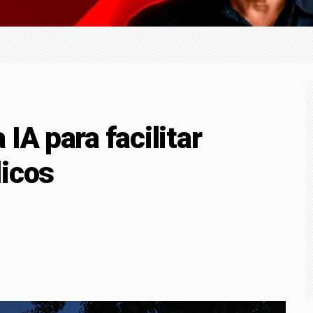
ação de visto de embaixadora nos EUA
icipantes e palestra de Lourival Sant'Anna, V Congresso Técn
r mineral na região
IA para facilitar
licos