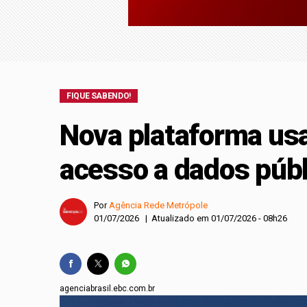
Brasil repudia revog
Com mais de 250 part
maior evento do seto
FIQUE SABENDO!
Nova plataforma usa 
acesso a dados púb
Por
Agência Rede Metrópole
01/07/2026 | Atualizado em 01/07/2026 - 08h26
agenciabrasil.ebc.com.br