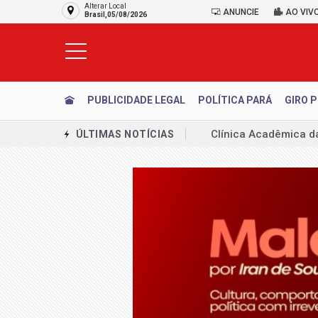
Alterar Local
ANUNCIE
AO VIV
Brasil,05/08/2026
PUBLICIDADE LEGAL
POLÍTICA PARÁ
GIRO P
Clínica Acadêmica d
ÚLTIMAS NOTÍCIAS
AVISO LEGAL: CONC
Emplacamentos de ve
Produção da indústri
MJ detalha operação 
União Brasil decide 
Republicanos se mant
PCDF investiga suspe