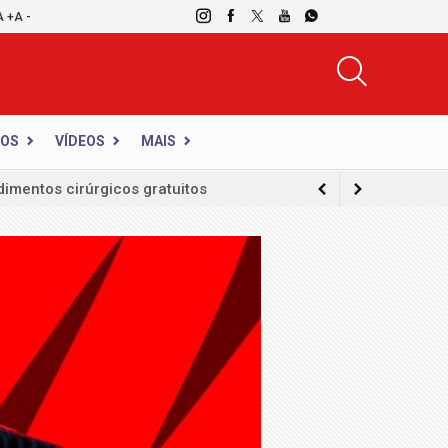
A +
A -
DOS
VÍDEOS
MAIS
imentos cirúrgicos gratuitos