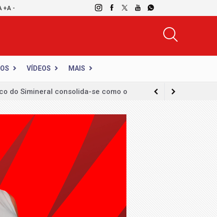
A +
A -
DOS
VÍDEOS
MAIS
imentos cirúrgicos gratuitos