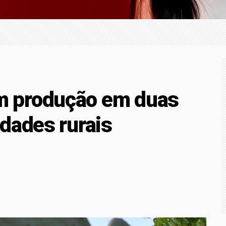
iro fortalece legado para os filhos: saiba como investir desde
icipantes e palestra de Lourival Sant'Anna, V Congresso Técn
r mineral na região
 produção em duas
dades rurais