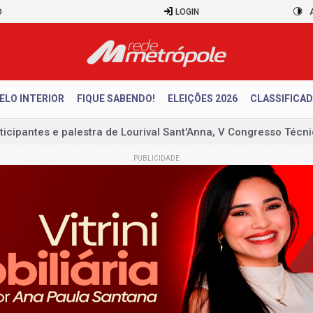
O
LOGIN
ELO INTERIOR
FIQUE SABENDO!
ELEIÇÕES 2026
CLASSIFICA
a Afya Bragança abre vagas para consultas e pequenos proced
ESSÃO DE LICENÇA AMBIENTAL
PUBLICIDADE
ículos cresceram 10% em julho
a brasileira cai 1,8% de maio para junho
para desarticular ataques a Brasília
pela neutralidade na eleição presidencial
erá neutro na corrida presidencial
itos de planejar atentados no período eleitoral