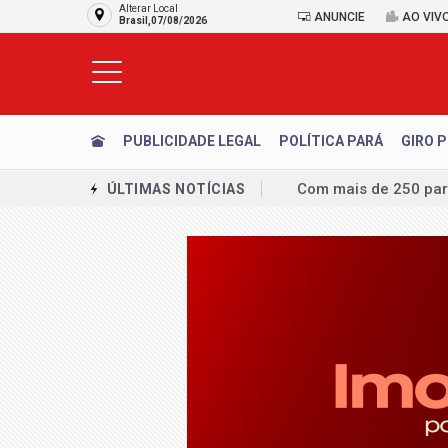
Alterar Local
ANUNCIE
AO VIV
Brasil,07/08/2026
PUBLICIDADE LEGAL
POLÍTICA PARÁ
GIRO P
Clínica Acadêmica d
ÚLTIMAS NOTÍCIAS
AVISO LEGAL: CONC
Emplacamentos de ve
Produção da indústri
MJ detalha operação 
União Brasil decide 
Republicanos se mant
PCDF investiga suspe