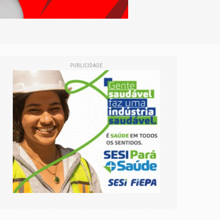
 cedo
ico do Simineral consolida-se como o
PUBLICIDADE