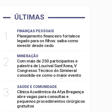
ÚLTIMAS
FINANÇAS PESSOAIS
1
Planejamento financeiro fortalece
legado para os filhos: saiba como
investir desde cedo
MINERAÇÃO
2
Com mais de 250 participantes e
palestra de Lourival Sant'Anna, V
Congresso Técnico do Simineral
consolida-se como o maior evento
do setor mineral na região
SAÚDE E COMUNIDADE
3
Clínica Acadêmica da Afya Bragança
abre vagas para consultas e
pequenos procedimentos cirúrgicos
gratuitos