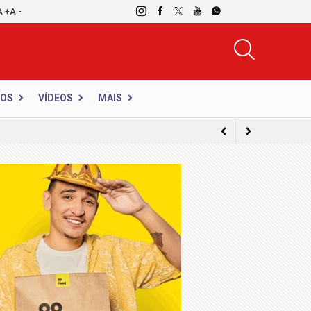
A +
A -
DOS
VÍDEOS
MAIS
ico do Simineral consolida-se como o