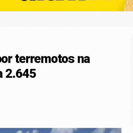
r mineral na região
a Afya Bragança abre vagas para consultas e pequenos proced
ESSÃO DE LICENÇA AMBIENTAL
or terremotos na
a 2.645